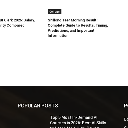
College
I Clerk 2026: Salary,
Shillong Teer Morning Result:
bility Compared
Complete Guide to Results, Timing,
Predictions, and Important
Information
POPULAR POSTS
P
Top 5 Most In-Demand AI
Be
s
Courses in 2026: Best AI Skills
Co