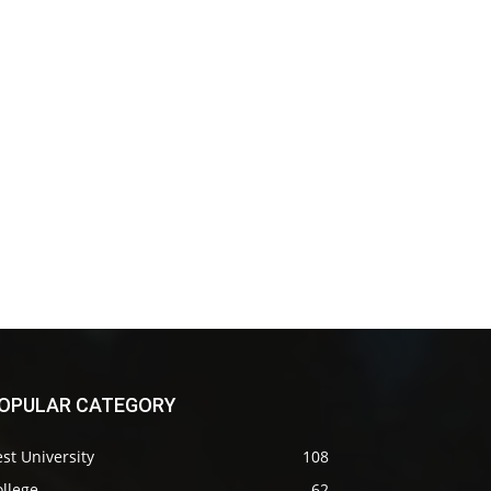
OPULAR CATEGORY
st University
108
llege
62