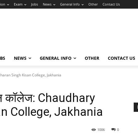
ion
Exam
Jobs
News
General Info
Other
Contact Us
OBS
NEWS
GENERAL INFO
OTHER
CONTACT US
 Charan Singh Kisan College, Jakhania
ान कॉलेज: Chaudhary
n College, Jakhania
1006
0