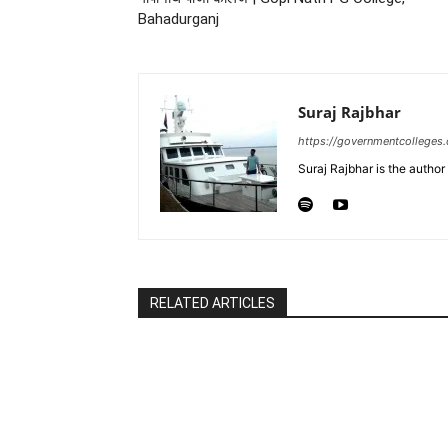
Bahadurganj
Suraj Rajbhar
https://governmentcolleges
Suraj Rajbhar is the autho
RELATED ARTICLES