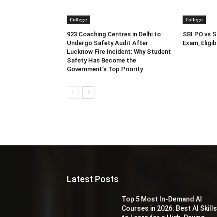
College
College
923 Coaching Centres in Delhi to
SBI PO vs SB
Undergo Safety Audit After
Exam, Eligi
Lucknow Fire Incident: Why Student
Safety Has Become the
Government’s Top Priority
Latest Posts
Top 5 Most In-Demand AI
Courses in 2026: Best AI Skill