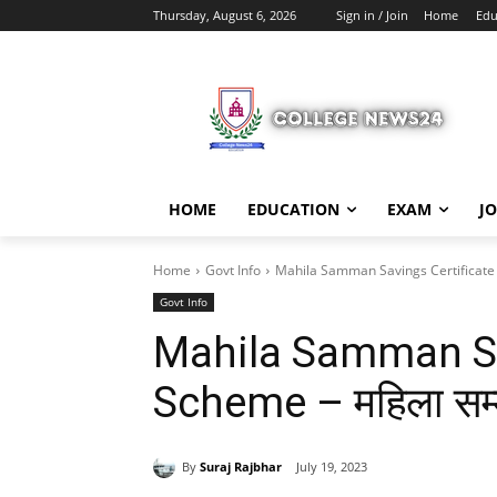
Thursday, August 6, 2026
Sign in / Join
Home
Edu
HOME
EDUCATION
EXAM
J
Home
Govt Info
Mahila Samman Savings Certificate Sche
Govt Info
Mahila Samman Sa
Scheme – महिला सम्मा
By
Suraj Rajbhar
July 19, 2023