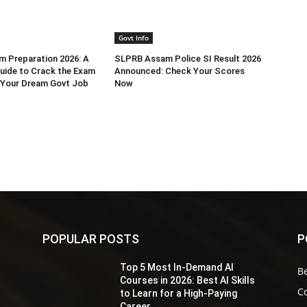
Govt Info
 Preparation 2026: A
SLPRB Assam Police SI Result 2026
uide to Crack the Exam
Announced: Check Your Scores
 Your Dream Govt Job
Now
POPULAR POSTS
P
Top 5 Most In-Demand AI
Be
s
Courses in 2026: Best AI Skills
Co
to Learn for a High-Paying
Career