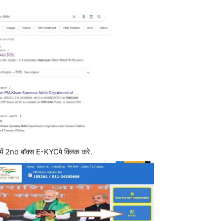
में 2nd बॉक्स E-KYCपे क्लिक करे.