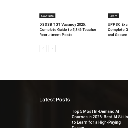
Govt Info
Exam
DSSSB TGT Vacancy 2025:
UPPSC Exam
Complete Guide to 5,346 Teacher
Complete G
Recruitment Posts
and Secure
Latest Posts
Top 5 Most In-Demand AI
Courses in 2026: Best AI Skill
to Learn for a High-Paying
Career