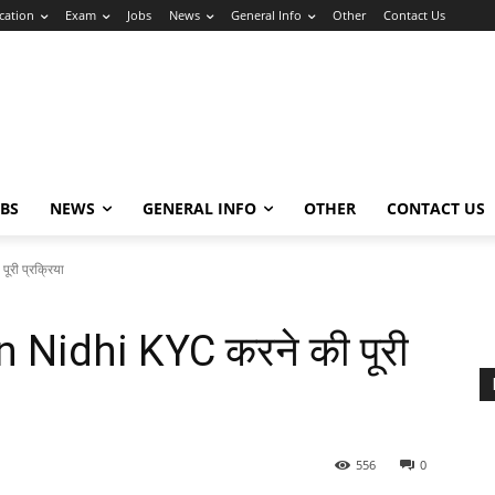
cation
Exam
Jobs
News
General Info
Other
Contact Us
OBS
NEWS
GENERAL INFO
OTHER
CONTACT US
ी प्रक्रिया
idhi KYC करने की पूरी
556
0