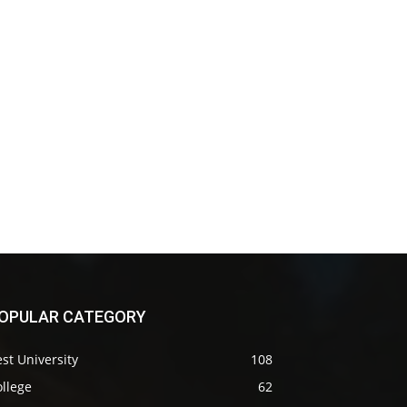
OPULAR CATEGORY
st University
108
llege
62