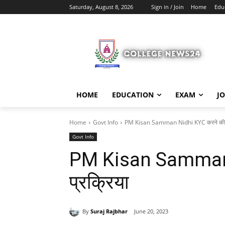
Saturday, August 8, 2026
Sign in / Join
Home
Edu
HOME
EDUCATION
EXAM
J
Home
Govt Info
PM Kisan Samman Nidhi KYC करने की पूर
Govt Info
PM Kisan Samman N
प्रक्रिया
By
Suraj Rajbhar
June 20, 2023