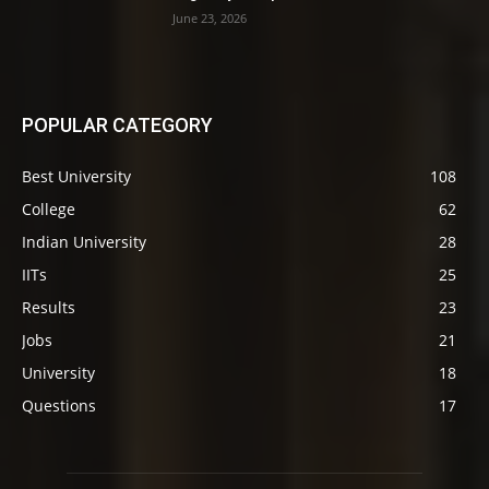
June 23, 2026
POPULAR CATEGORY
Best University
108
College
62
Indian University
28
IITs
25
Results
23
Jobs
21
University
18
Questions
17