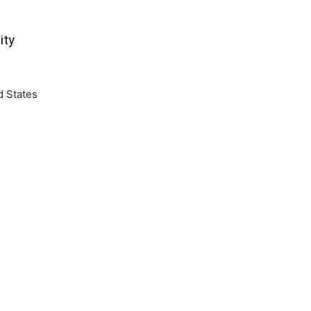
ity
d States