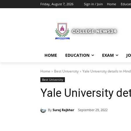
Friday, August 7, 2026
Sign in / Join
Home
Educat
HOME
EDUCATION
EXAM
J
Home
Best University
Yale University details in Hind
Best University
Yale University det
By
Suraj Rajbhar
September 29, 2022