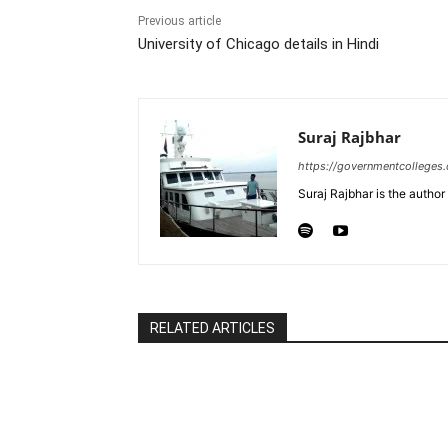
Previous article
University of Chicago details in Hindi
Suraj Rajbhar
https://governmentcolleges
Suraj Rajbhar is the autho
RELATED ARTICLES