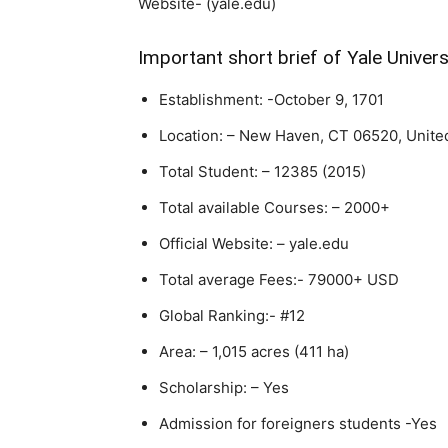
Website- (yale.edu)
Important short brief of Yale Univers
Establishment: -October 9, 1701
Location: – New Haven, CT 06520, Unite
Total Student: – 12385 (2015)
Total available Courses: – 2000+
Official Website: – yale.edu
Total average Fees:- 79000+ USD
Global Ranking:- #12
Area: – 1,015 acres (411 ha)
Scholarship: – Yes
Admission for foreigners students -Yes