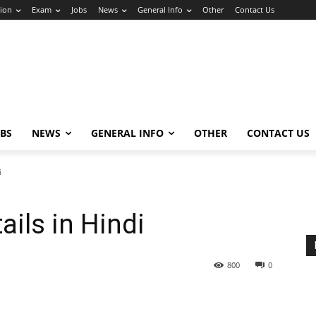
ion
Exam
Jobs
News
General Info
Other
Contact Us
OBS
NEWS
GENERAL INFO
OTHER
CONTACT US
i
ails in Hindi
800
0
Share