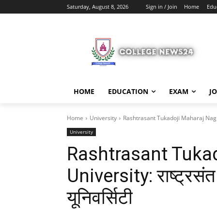
Saturday, August 8, 2026
Sign in / Join
Home
Edu
HOME
EDUCATION
EXAM
J
Home
University
Rashtrasant Tukadoji Maharaj Nagpur Un
University
Rashtrasant Tuka
University: राष्ट्रसं
यूनिवर्सिटी